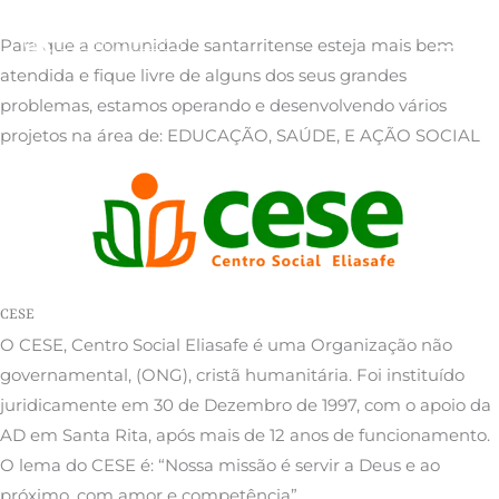
Ir
Instituições
para
Para que a comunidade santarritense esteja mais bem
o
atendida e fique livre de alguns dos seus grandes
conteúdo
problemas, estamos operando e desenvolvendo vários
projetos na área de: EDUCAÇÃO, SAÚDE, E AÇÃO SOCIAL
CESE
O CESE, Centro Social Eliasafe é uma Organização não
governamental, (ONG), cristã humanitária. Foi instituído
juridicamente em 30 de Dezembro de 1997, com o apoio da
AD em Santa Rita, após mais de 12 anos de funcionamento.
O lema do CESE é: “Nossa missão é servir a Deus e ao
próximo, com amor e competência”.