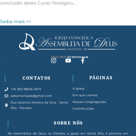
conclusão deste Curso Teológico…
Saiba mais >>
|
SIGA-NOS
N
I
Y
F
n
o
a
s
u
c
t
t
e
PÁGINAS
CONTATOS
a
u
b
g
b
o
A Igreja
+55 (83) 98636-0672
r
e
o
Em que cremos
adsantaritapb@gmail.com
a
k
Nossas Congregações
Rua Severino Moreira da Silva - Santa
m
-
Rita - Paraíba
Contribuições
f
SOBRE NÓS
Na Assembleia de Deus na Paraíba, a igreja em Santa Rita, é pioneira em