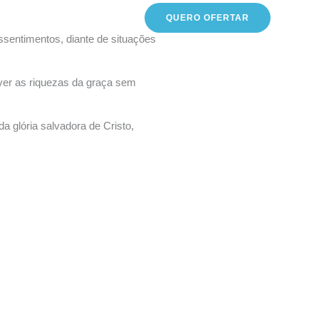
Pesq
QUERO OFERTAR
Mídias
Fale Conosco
sentimentos, diante de situações
iver as riquezas da graça sem
 glória salvadora de Cristo,
Prev
Next