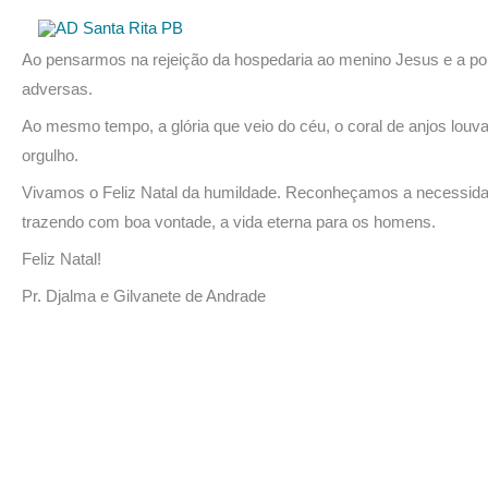
Natal é humildade e esplendor de glória
Ir
para
Ao pensarmos na rejeição da hospedaria ao menino Jesus e a p
o
adversas.
conteúdo
Ao mesmo tempo, a glória que veio do céu, o coral de anjos louv
orgulho.
Vivamos o Feliz Natal da humildade. Reconheçamos a necessidade
trazendo com boa vontade, a vida eterna para os homens.
Feliz Natal!
Pr. Djalma e Gilvanete de Andrade