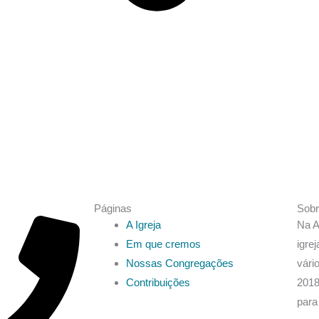
Páginas
Sobr
A Igreja
Na A
Em que cremos
igre
Nossas Congregações
vári
Contribuições
2018
para