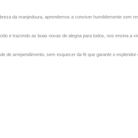
Home
A Igreja
Departamentos
Instituições
obreza da manjedoura, aprendemos a conviver humildemente sem res
ando e trazendo as boas novas de alegria para todos, nos ensina a v
 de arrependimento, sem esquecer da fé que garante o esplendor da