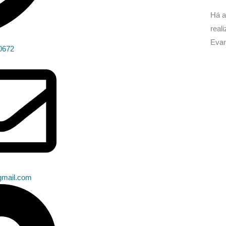
Há a
real
Evan
0672
gmail.com